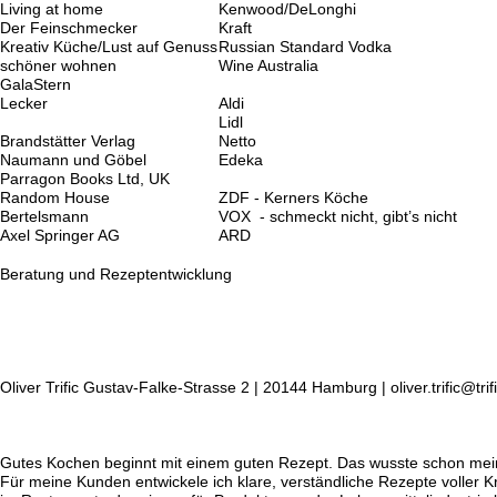
Living at home
Kenwood/DeLonghi
Der Feinschmecker
Kraft
Kreativ Küche/Lust auf Genuss
Russian Standard Vodka
schöner wohnen
Wine Australia
GalaStern
Lecker
Aldi
Lidl
Brandstätter Verlag
Netto
Naumann und Göbel
Edeka
Parragon Books Ltd, UK
Random House
ZDF - Kerners Köche
Bertelsmann
VOX - schmeckt nicht, gibt’s nicht
Axel Springer AG
ARD
Beratung und Rezeptentwicklung
Oliver Trific Gustav-Falke-Strasse 2 |
20144 Hamburg |
oliver.trific@tri
Gutes Kochen beginnt mit einem guten Rezept. Das wusste schon mei
Für meine Kunden entwickele ich klare, verständliche Rezepte voller 