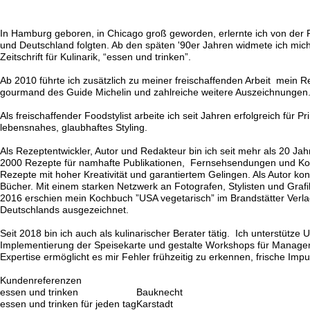
In Hamburg geboren, in Chicago groß geworden, erlernte ich von der P
und Deutschland folgten. Ab den späten '90er Jahren widmete ich mich
Zeitschrift für Kulinarik, “essen und trinken”.
Ab 2010 führte ich zusätzlich zu meiner freischaffenden Arbeit mein R
gourmand
des
Guide Michelin
und zahlreiche weitere Auszeichnungen
Als freischaffender Foodstylist arbeite ich seit Jahren erfolgreich für
lebensnahes, glaubhaftes Styling.
Als Rezeptentwickler, Autor und Redakteur bin ich seit mehr als 20 Jahre
2000 Rezepte für namhafte Publikationen, Fernsehsendungen und Koch
Rezepte mit hoher Kreativität und garantiertem Gelingen. Als Autor ko
Bücher. Mit einem starken Netzwerk an Fotografen, Stylisten und Grafik
2016 erschien mein Kochbuch ”USA vegetarisch” im Brandstätter Verl
Deutschlands ausgezeichnet.
Seit 2018 bin ich auch als kulinarischer Berater tätig. Ich unterstütz
Implementierung der Speisekarte und gestalte Workshops für Managem
Expertise ermöglicht es mir Fehler frühzeitig zu erkennen, frische Imp
Kundenreferenzen
essen und trinken
Bauknecht
essen und trinken für jeden tag
Karstadt