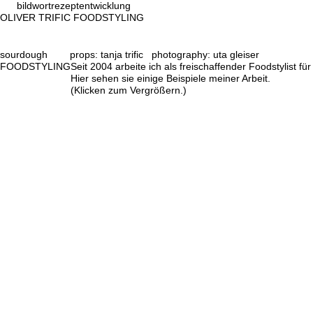
bild
wort
rezeptentwicklung
OLIVER TRIFIC FOODSTYLING
sourdough props:
tanja trific
photography:
uta gleiser
FOODSTYLING
Seit 2004 arbeite ich als freischaffender Foodstylist 
Hier sehen sie einige Beispiele meiner Arbeit.
(Klicken zum Vergrößern.)